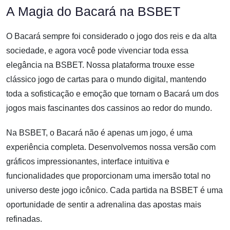
A Magia do Bacará na BSBET
O Bacará sempre foi considerado o jogo dos reis e da alta
sociedade, e agora você pode vivenciar toda essa
elegância na BSBET. Nossa plataforma trouxe esse
clássico jogo de cartas para o mundo digital, mantendo
toda a sofisticação e emoção que tornam o Bacará um dos
jogos mais fascinantes dos cassinos ao redor do mundo.
Na BSBET, o Bacará não é apenas um jogo, é uma
experiência completa. Desenvolvemos nossa versão com
gráficos impressionantes, interface intuitiva e
funcionalidades que proporcionam uma imersão total no
universo deste jogo icônico. Cada partida na BSBET é uma
oportunidade de sentir a adrenalina das apostas mais
refinadas.