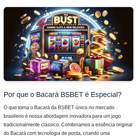
Por que o Bacará BSBET é Especial?
O que torna o Bacará da BSBET único no mercado
brasileiro é nossa abordagem inovadora para um jogo
tradicionalmente clássico. Combinamos a essência original
do Bacará com tecnologia de ponta, criando uma