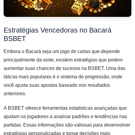
Estratégias Vencedoras no Bacará
BSBET
Embora o Bacará seja um jogo de cartas que depende
principalmente da sorte, existem estratégias que podem
aumentar suas chances de sucesso na BSBET. Uma das
táticas mais populares é o sistema de progressão, onde
você ajusta suas apostas baseado nos resultados
anteriores.
A BSBET oferece ferramentas estatísticas avançadas que
ajudam os jogadores a analisar padrões e tendências nas
partidas. Essas informações são valiosas para desenvolver
estratégias personalizadas e tomar decisões mais