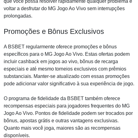
que você possa resolver rapidamente qualquer problema e
voltar a desfrutar do MG Jogo Ao Vivo sem interrupções
prolongadas.
Promoções e Bônus Exclusivos
A BSBET regularmente oferece promoções e bônus
específicos para o MG Jogo Ao Vivo. Estas ofertas podem
incluir cashback em jogos ao vivo, bônus de recarga
especiais e até mesmo torneios exclusivos com prêmios
substanciais. Manter-se atualizado com essas promoções
pode adicionar valor significativo à sua experiência de jogo.
O programa de fidelidade da BSBET também oferece
recompensas especiais para jogadores frequentes do MG
Jogo Ao Vivo. Pontos de fidelidade podem ser trocados por
bônus, apostas grátis e outras vantagens exclusivas.
Quanto mais você joga, maiores são as recompensas
disponíveis.