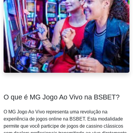
O que é MG Jogo Ao Vivo na BSBET?
O MG Jogo Ao Vivo representa uma revolução na
experiência de jogos online na BSBET. Esta modalidade
permite que você participe de jogos de cassino clássicos