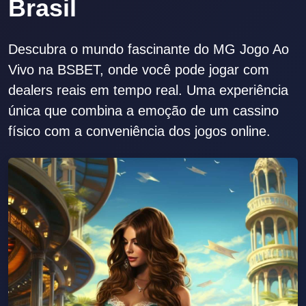
Brasil
Descubra o mundo fascinante do MG Jogo Ao
Vivo na BSBET, onde você pode jogar com
dealers reais em tempo real. Uma experiência
única que combina a emoção de um cassino
físico com a conveniência dos jogos online.