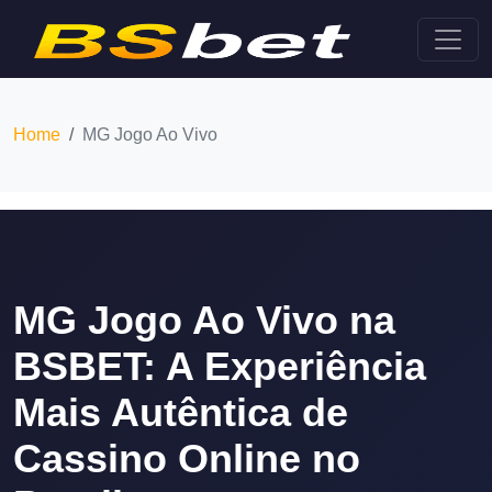
Home
MG Jogo Ao Vivo
MG Jogo Ao Vivo na
BSBET: A Experiência
Mais Autêntica de
Cassino Online no